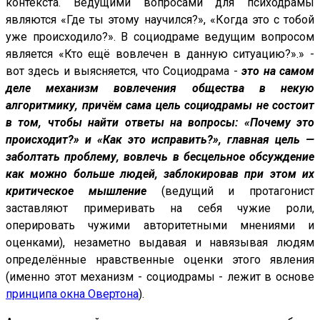
контекста. Ведущими вопросами для психодрамы
являются «Где ты этому научился?», «Когда это с тобой
уже происходило?». В социодраме ведущим вопросом
является «Кто ещё вовлечен в данную ситуацию?».» -
вот здесь и выясняется, что Социодрама -
это на самом
деле механизм вовлечения общества в некую
алгоритмику, причём сама цель социодрамы не состоит
в том, чтобы найти ответы на вопросы: «Почему это
происходит?» и «Как это исправить?», главная цель —
заболтать проблему, вовлечь в бесцельное обсуждение
как можно больше людей, заблокировав при этом их
критическое мышление
(ведущий и протагонист
заставляют примеривать на себя чужие роли,
оперировать чужими авторитетными мнениями и
оценками), незаметно выдавая и навязывая людям
определённые нравственные оценки этого явления
(именно этот механизм - социодрамы - лежит в основе
принципа окна Овертона
).