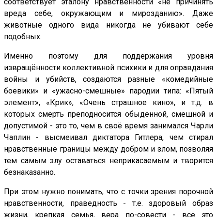
соответствует эталону нравственности «не причинять
вреда себе, окружающим и мирозданию». Даже
животные одного вида никогда не убивают себе
подобных.
Именно поэтому для поддержания уровня
извращённости коллективной психики и для оправдания
войны и убийств, создаются разные «комедийные
боевики» и «ужасно-смешные» пародии типа: «Пятый
элемент», «Крик», «Очень страшное кино», и т.д. в
которых смерть преподносится обыденной, смешной и
допустимой - это то, чем в своё время занимался Чарли
Чаплин - высмеивал диктатора Гитлера, чем стирал
нравственные границы между добром и злом, позволяя
тем самым злу оставаться неприкасаемым и творится
безнаказанно.
При этом нужно понимать, что с точки зрения порочной
нравственности, праведность - т.е. здоровый образ
жизни, крепкая семья, вера по-совести - всё это