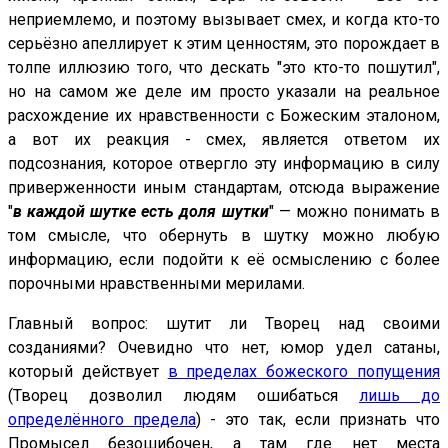
неприемлемо, и поэтому вызывает смех, и когда кто-то
серьёзно апеллирует к этим ценностям, это порождает в
толпе иллюзию того, что дескать "это кто-то пошутил",
но на самом же деле им просто указали на реальное
расхождение их нравственности с Божеским эталоном,
а вот их реакция - смех, является ответом их
подсознания, которое отвергло эту информацию в силу
приверженности иным стандартам, отсюда выражение
"
в каждой шутке есть доля шутки
" — можно понимать в
том смысле, что обернуть в шутку можно любую
информацию, если подойти к её осмыслению с более
порочными нравственными мерилами.
Главный вопрос: шутит ли Творец над своими
созданиями? Очевидно что нет, юмор удел сатаны,
который действует
в пределах божеского попущения
(Творец дозволил людям ошибаться
лишь до
определённого предела
) - это так, если признать что
Промысел безошибочен, а там где нет места