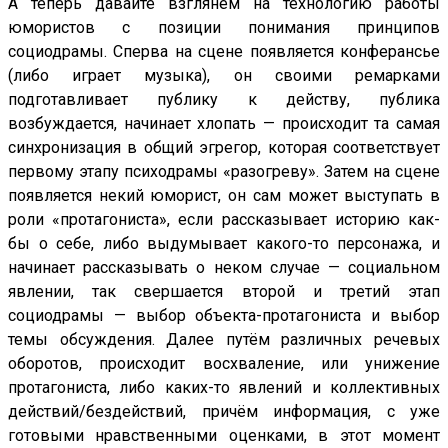
А теперь давайте взглянем на технологию работы
юмористов с позиции понимания принципов
социодрамы. Сперва на сцене появляется конферансье
(либо играет музыка), он своими ремарками
подготавливает публику к действу, публика
возбуждается, начинает хлопать — происходит та самая
синхронизация в общий эгрегор, которая соответствует
первому этапу психодрамы «разогреву». Затем на сцене
появляется некий юморист, он сам может выступать в
роли «протагониста», если рассказывает историю как-
бы о себе, либо выдумывает какого-то персонажа, и
начинает рассказывать о неком случае — социальном
явлении, так свершается второй и третий этап
социодрамы — выбор объекта-протагониста и выбор
темы обсуждения. Далее путём различных речевых
оборотов, происходит восхваление, или унижение
протагониста, либо каких-то явлений и коллективных
действий/бездействий, причём информация, с уже
готовыми нравственными оценками, в этот момент