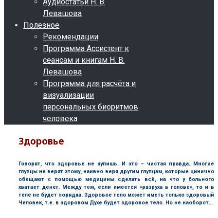
Аудиостатьи Н. В.
Левашова
Полезное
Рекомендации
Программа Ассистент к
сеансам и книгам Н. В.
Левашова
Программа для расчёта и
визуализации
персональных биоритмов
человека
Здоровье
Говорят, что здоровье не купишь. И это – чистая правда. Многие
глупцы не верят этому, наивно веря другим глупцам, которые цинично
обещают с помощью медицины сделать всё, на что у больного
хватает денег. Между тем, если имеется «разруха в голове», то и в
теле не будет порядка. Здоровое тело может иметь только здоровый
Человек, т.е. в здоровом Духе будет здоровое тело. Но не наоборот…