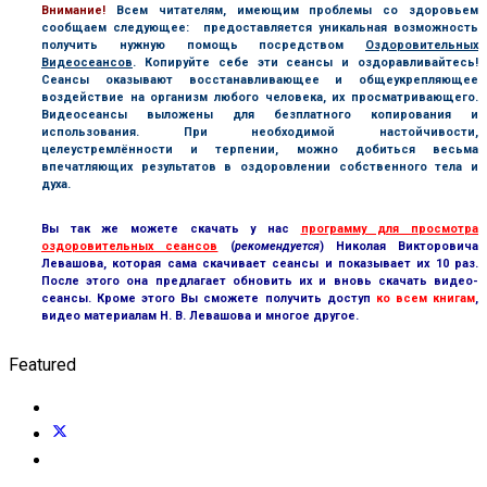
В
нимание!
Всем читателям, имеющим проблемы со здоровьем
сообщаем следующее: предоставляется уникальная возможность
получить нужную помощь посредством
Оздоровительных
Видеосеансов
. Копируйте себе эти сеансы и оздоравливайтесь!
Сеансы оказывают восстанавливающее и общеукрепляющее
воздействие на организм любого человека, их просматривающего.
Видеосеансы выложены для безплатного копирования и
использования. При необходимой настойчивости,
целеустремлённости и терпении, можно добиться весьма
впечатляющих результатов в оздоровлении собственного тела и
духа.
Вы так же можете скачать у нас
программу для просмотра
оздоровительных сеансов
(
рекомендуется
) Николая Викторовича
Левашова, которая сама скачивает сеансы и показывает их 10 раз.
После этого она предлагает обновить их и вновь скачать видео-
сеансы. Кроме этого Вы сможете получить доступ
ко всем книгам
,
видео материалам Н. В. Левашова и многое другое.
Featured