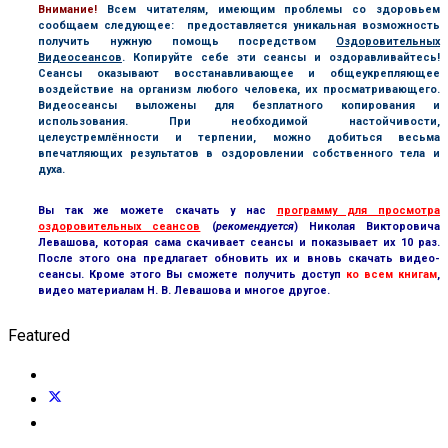
В
нимание!
Всем читателям, имеющим проблемы со здоровьем
сообщаем следующее: предоставляется уникальная возможность
получить нужную помощь посредством
Оздоровительных
Видеосеансов
. Копируйте себе эти сеансы и оздоравливайтесь!
Сеансы оказывают восстанавливающее и общеукрепляющее
воздействие на организм любого человека, их просматривающего.
Видеосеансы выложены для безплатного копирования и
использования. При необходимой настойчивости,
целеустремлённости и терпении, можно добиться весьма
впечатляющих результатов в оздоровлении собственного тела и
духа.
Вы так же можете скачать у нас
программу для просмотра
оздоровительных сеансов
(
рекомендуется
) Николая Викторовича
Левашова, которая сама скачивает сеансы и показывает их 10 раз.
После этого она предлагает обновить их и вновь скачать видео-
сеансы. Кроме этого Вы сможете получить доступ
ко всем книгам
,
видео материалам Н. В. Левашова и многое другое.
Featured