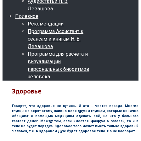
Аудиостатьи Н. В.
Левашова
Полезное
Рекомендации
Программа Ассистент к
сеансам и книгам Н. В.
Левашова
Программа для расчёта и
визуализации
персональных биоритмов
человека
Здоровье
Говорят, что здоровье не купишь. И это – чистая правда. Многие
глупцы не верят этому, наивно веря другим глупцам, которые цинично
обещают с помощью медицины сделать всё, на что у больного
хватает денег. Между тем, если имеется «разруха в голове», то и в
теле не будет порядка. Здоровое тело может иметь только здоровый
Человек, т.е. в здоровом Духе будет здоровое тело. Но не наоборот…