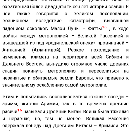
охватившая более двадцати тысяч лет истории славян. В
ней также говорится о великом похолодании,
возникшем вследствие катастрофы, вызванной
15
падением осколков Малой Луны – Фатты
, в ходе
войны между метрополией – Великой Рассенией и
вышедшей из под «родительской опеки» провинцией –
Антланией (Атлантидой). Резкое похолодание и
изменение климата на территории всей Сибири и
Дальнего Востока вынудило огромное число древних
славян покинуть метрополию и переселиться на
незанятые и обитаемые земли Европы, что привело к
значительному ослаблению самой метрополии.
Этим и попытались воспользоваться южные соседи –
аримы, жители Аримии, так в те времена древние
16
расичи
называли Древний Китай. Война была тяжёлая
и неравная, но, тем не менее, Великая Рассения
одержала победу над Древним Китаем – Аримией. Это