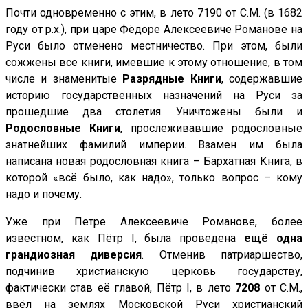
Почти одновременно с этим, в лето 7190 от С.М. (в 1682
году от р.х.), при царе Фёдоре Алексеевиче Романове на
Руси было отменено местничество. При этом, были
сожжены все книги, имевшие к этому отношение, в том
числе и знаменитые
Разрядные Книги
, содержавшие
историю государственных назначений на Руси за
прошедшие два столетия. Уничтожены были и
Родословные Книги
, прослеживавшие родословные
знатнейших фамилий империи. Взамен им была
написана новая родословная книга – Бархатная Книга, в
которой «всё было, как надо», только вопрос – кому
надо и почему.
Уже при Петре Алексеевиче Романове, более
известном, как Пётр I, была проведена
ещё одна
грандиозная диверсия
. Отменив патриаршество,
подчинив христианскую церковь государству,
фактически став её главой, Пётр I, в лето
7208
от С.М.,
ввёл на землях Московской Руси христианский