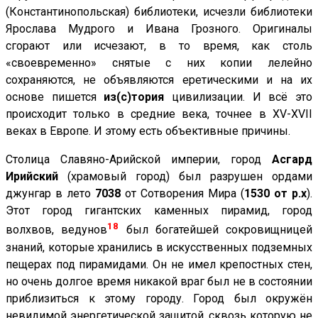
(Константинопольская) библиотеки, исчезли библиотеки
Ярослава Мудрого и Ивана Грозного. Оригиналы
сгорают или исчезают, в то время, как столь
«своевременно» снятые с них копии лелейно
сохраняются, не объявляются еретическими и на их
основе пишется
из(с)тория
цивилизации. И всё это
происходит только в средние века, точнее в XV-XVII
веках в Европе. И этому есть объективные причины.
Столица Славяно-Арийской империи, город
Асгард
Ирийский
(храмовый город) был разрушен ордами
джунгар в лето
7038
от Сотворения Мира (
1530 от р.х
).
Этот город гигантских каменных пирамид, город
18
волхвов, ведунов
был богатейшей сокровищницей
знаний, которые хранились в искусственных подземных
пещерах под пирамидами. Он не имел крепостных стен,
но очень долгое время никакой враг был не в состоянии
приблизиться к этому городу. Город был окружён
невидимой энергетической защитой, сквозь которую не