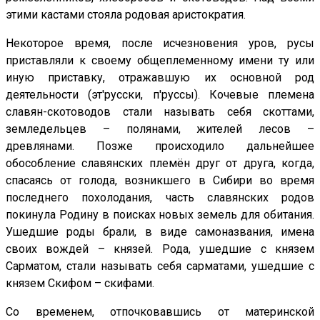
этими кастами стояла родовая аристократия.
Некоторое время, после исчезновения уров, русы
приставляли к своему общеплеменному имени ту или
иную приставку, отражавшую их основной род
деятельности (эт'русски, п'руссы). Кочевые племена
славян-скотоводов стали называть себя скоттами,
земледельцев – полянами, жителей лесов –
древлянами. Позже происходило дальнейшее
обособление славянских племён друг от друга, когда,
спасаясь от голода, возникшего в Сибири во время
последнего похолодания, часть славянских родов
покинула Родину в поисках новых земель для обитания.
Ушедшие роды брали, в виде самоназвания, имена
своих вождей – князей. Рода, ушедшие с князем
Сарматом, стали называть себя сарматами, ушедшие с
князем Скифом – скифами.
Со временем, отпочковавшись от материнской