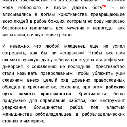
20
Рода Небесного и внуки Даждь бога
– не
вписывались в догмы христианства, превращающие
всех людей в рабов божьих, которым на роду написано
безропотно принимать все мучения и невзгоды, как
испытания, в искупление грехов.
И неважно, что любой младенец ещё не успел
согрешить, как бы ни «старался»! Чтобы всё-таки
сломить русскую душу и была проведена эта реформа-
диверсия, к сожалению не последняя... Христианство
стали называть православным, чтобы ублажить уши
славянам, внеся целый ряд древних православных
обрядов в христианство, сохранив, при этом,
рабскую
суть самого христианства
. Христианство было
придумано для оправдания рабства, как инструмент
удержания большинства рабов под властью
меньшинства рабовладельцев в рабовладельческих
странах и империях.