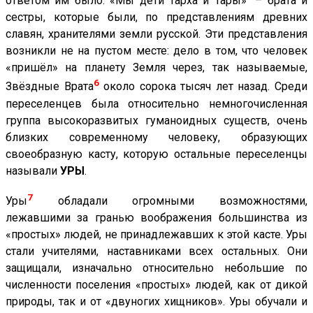
ответом им было: «Мы дети Тарха и Тары»
– брата и
сестры, которые были, по представлениям древних
славян, хранителями земли русской. Эти представления
возникли не на пустом месте: дело в том, что человек
«пришёл» на планету Земля через, так называемые,
6
Звёздные Врата
около сорока тысяч лет назад. Среди
переселенцев была относительно немногочисленная
группа высокоразвитых гуманоидных существ, очень
близких современному человеку, образующих
своеобразную касту, которую остальные переселенцы
называли
УРЫ
.
7
Уры
обладали огромными возможностями,
лежавшими за гранью воображения большинства из
«простых» людей, не принадлежавших к этой касте. Уры
стали учителями, наставниками всех остальных. Они
защищали, изначально относительно небольшие по
численности поселения «простых» людей, как от дикой
природы, так и от «двуногих хищников». Уры обучали и