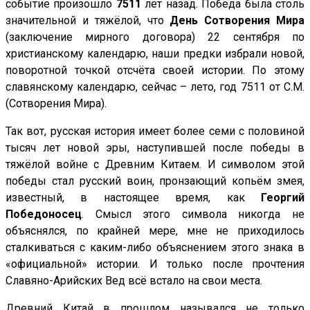
событие произошло
7511
лет назад. Победа была столь
значительной и тяжёлой, что
День Сотворения Мира
(заключение мирного договора) 22 сентября по
христианскому календарю, наши предки избрали новой,
поворотной точкой отсчёта своей истории. По этому
славянскому календарю, сейчас – лето, год 7511 от С.М.
(Сотворения Мира).
Так вот, русская история имеет более семи с половиной
тысяч лет новой эры, наступившей после победы в
тяжёлой войне с Древним Китаем. И символом этой
победы стал русский воин, пронзающий копьём змея,
известный, в настоящее время, как
Георгий
Победоносец
. Смысл этого символа никогда не
объяснялся, по крайней мере, мне не приходилось
сталкиваться с каким-либо объяснением этого знака в
«официальной» истории. И только после прочтения
Славяно-Арийских Вед всё встало на свои места.
Древний Китай в прошлом назывался не только