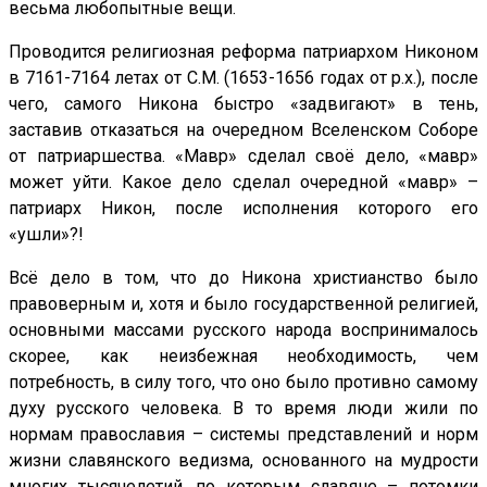
весьма любопытные вещи.
Проводится религиозная реформа патриархом Никоном
в 7161-7164 летах от С.М. (1653-1656 годах от р.х.), после
чего, самого Никона быстро «задвигают» в тень,
заставив отказаться на очередном Вселенском Соборе
от патриаршества. «Мавр» сделал своё дело, «мавр»
может уйти. Какое дело сделал очередной «мавр» –
патриарх Никон, после исполнения которого его
«ушли»?!
Всё дело в том, что до Никона христианство было
правоверным и, хотя и было государственной религией,
основными массами русского народа воспринималось
скорее, как неизбежная необходимость, чем
потребность, в силу того, что оно было противно самому
духу русского человека. В то время люди жили по
нормам православия – системы представлений и норм
жизни славянского ведизма, основанного на мудрости
многих тысячелетий, по которым славяне – потомки