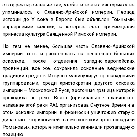
откорректированные так, чтобы в новых «историях» не
упоминалось о Славяно-Арийской империи. Период
истории до X века в Европе был объявлен Тёмными,
варварскими веками, в которые свет просвещения
принесла культура Священной Римской империи.
Но, тем не менее, большая часть Славяно-Арийской
империи, хоть и раскололась на несколько больших
осколков, после отделения западно-европейских
провинций, всё же, сохранила основные ведические
традиции предков. Искусно манипулируя прозападными
группировками, среди аристократии другого осколка
империи – Московской Руси, восточная граница которой
проходила по реке Волга (оригинальное славянское
название этой реки
РА
), организовав Смутное Время и в
этом осколке империи, и физически уничтожив старую
династию Рюриковичей, на московский трон посадили
Романовых, которые изначально занимали прозападную
позицию.