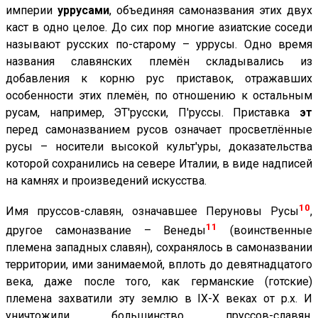
империи
уррусами
, объединяя самоназвания этих двух
каст в одно целое. До сих пор многие азиатские соседи
называют русских по-старому – уррусы. Одно время
названия славянских племён складывались из
добавления к корню рус приставок, отражавших
особенности этих племён, по отношению к остальным
русам, например, ЭТ'русски, П'руссы. Приставка
эт
перед самоназванием русов означает просветлённые
русы – носители высокой культ'уры, доказательства
которой сохранились на севере Италии, в виде надписей
на камнях и произведений искусства.
10
Имя пруссов-славян, означавшее Перуновы Русы
,
11
другое самоназвание – Венеды
(воинственные
племена западных славян), сохранялось в самоназвании
территории, ими занимаемой, вплоть до девятнадцатого
века, даже после того, как германские (готские)
племена захватили эту землю в IX-X веках от р.х. И
уничтожили большинство пруссов-славян,