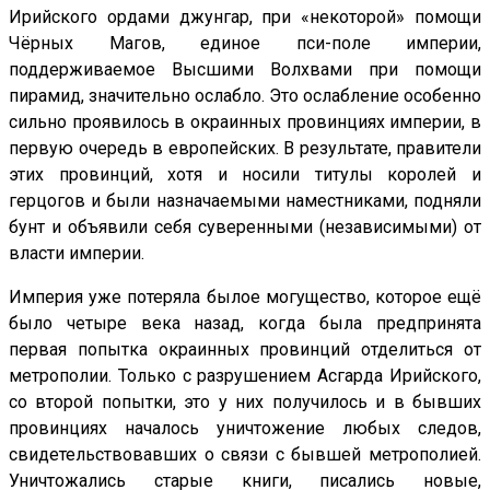
Ирийского ордами джунгар, при «некоторой» помощи
Чёрных Магов, единое пси-поле империи,
поддерживаемое Высшими Волхвами при помощи
пирамид, значительно ослабло. Это ослабление особенно
сильно проявилось в окраинных провинциях империи, в
первую очередь в европейских. В результате, правители
этих провинций, хотя и носили титулы королей и
герцогов и были назначаемыми наместниками, подняли
бунт и объявили себя суверенными (независимыми) от
власти империи.
Империя уже потеряла былое могущество, которое ещё
было четыре века назад, когда была предпринята
первая попытка окраинных провинций отделиться от
метрополии. Только с разрушением Асгарда Ирийского,
со второй попытки, это у них получилось и в бывших
провинциях началось уничтожение любых следов,
свидетельствовавших о связи с бывшей метрополией.
Уничтожались старые книги, писались новые,