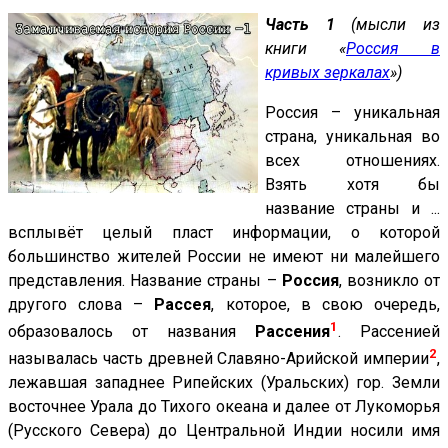
Часть 1
(мысли из
книги «
Россия в
кривых зеркалах
»)
Р
оссия – уникальная
страна, уникальная во
всех отношениях.
Взять хотя бы
название страны и ...
всплывёт целый пласт информации, о которой
большинство жителей России не имеют ни малейшего
представления. Название страны –
Россия
, возникло от
другого слова –
Рассея
, которое, в свою очередь,
1
образовалось от названия
Рассения
. Рассенией
2
называлась часть древней Славяно-Арийской империи
,
лежавшая западнее Рипейских (Уральских) гор. Земли
восточнее Урала до Тихого океана и далее от Лукоморья
(Русского Севера) до Центральной Индии носили имя