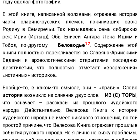
году сделал фотографии.
В этой книге, написанной волхвами, отражена история
части славяно-русских племён, покинувших свою
Родину в Семиречьи. Так назывались семь сибирских
рек: Ирий (Иртыш), Обь, Енисей, Ангара, Лена, Ишим и
17
Тобол, по-другому –
Беловодье
. Содержание этой
книги полностью перекликается со Славяно-Арийскими
Ведами и археологическими открытиями последних
десятилетий, что полностью отметает «возражения»
«истинных» историков.
Вообще-то, в каком-то смысле, они – «правы». Слово
история
возникло из слияния двух слов –
ИЗ (С) ТОРЫ
,
что означает – рассказы из прошлого иудейского
народа. Действительно, Велесова Книга к истории
иудейского народа не имеет никакого отношения, по той
простой причине, что Велесова Книга отражает прошлые
события русского народа. Но я лично не вижу проблемы,