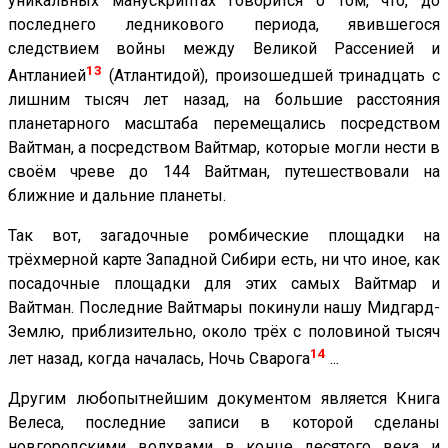
уникальных манускриптах говорится о том, что, до
последнего ледникового периода, явившегося
следствием войны между Великой Рассенией и
13
Антланией
(Атлантидой), произошедшей тринадцать с
лишним тысяч лет назад, на большие расстояния
планетарного масштаба перемещались посредством
Вайтман, а посредством Вайтмар, которые могли нести в
своём чреве до 144 Вайтман, путешествовали на
ближние и дальние планеты.
Так вот, загадочные ромбические площадки на
трёхмерной карте Западной Сибири есть, ни что иное, как
посадочные площадки для этих самых Вайтмар и
Вайтман. Последние Вайтмары покинули нашу Мидгард-
Землю, приблизительно, около трёх с половиной тысяч
14
лет назад, когда началась, Ночь Сварога
...
Другим любопытнейшим документом является Книга
Велеса, последние записи в которой сделаны
новгородскими волхвами в конце десятого века и