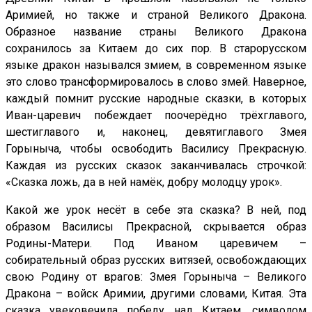
Аримией, но также и страной Великого Дракона.
Образное название страны Великого Дракона
сохранилось за Китаем до сих пор. В старорусском
языке дракон назывался змием, в современном языке
это слово трансформировалось в слово змей. Наверное,
каждый помнит русские народные сказки, в которых
Иван-царевич побеждает поочерёдно трёхглавого,
шестиглавого и, наконец, девятиглавого Змея
Горыныча, чтобы освободить Василису Прекрасную.
Каждая из русских сказок заканчивалась строчкой:
«Сказка ложь, да в ней намёк, добру молодцу урок».
Какой же урок несёт в себе эта сказка? В ней, под
образом Василисы Прекрасной, скрывается образ
Родины-Матери. Под Иваном царевичем –
собирательный образ русских витязей, освобождающих
свою Родину от врагов: Змея Горыныча – Великого
Дракона – войск Аримии, другими словами, Китая. Эта
сказка увековечила победу над Китаем, символом