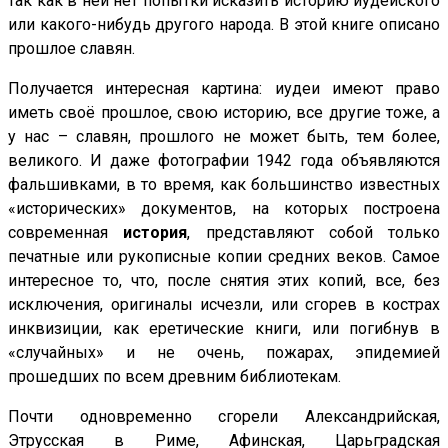
так как в ней нет попытки исказить историю иудейского
или какого-нибудь другого народа. В этой книге описано
прошлое славян.
Получается интересная картина: иудеи имеют право
иметь своё прошлое, свою историю, все другие тоже, а
у нас – славян, прошлого не может быть, тем более,
великого. И даже фотографии 1942 года объявляются
фальшивками, в то время, как большинство известных
«исторических» документов, на которых построена
современная
история
, представляют собой только
печатные или рукописные копии средних веков. Самое
интересное то, что, после снятия этих копий, все, без
исключения, оригиналы исчезли, или сгорев в кострах
инквизиции, как еретические книги, или погибнув в
«случайных» и не очень, пожарах, эпидемией
прошедших по всем древним библиотекам.
Почти одновременно сгорели Александрийская,
Этрусская в Риме, Афинская, Царьградская