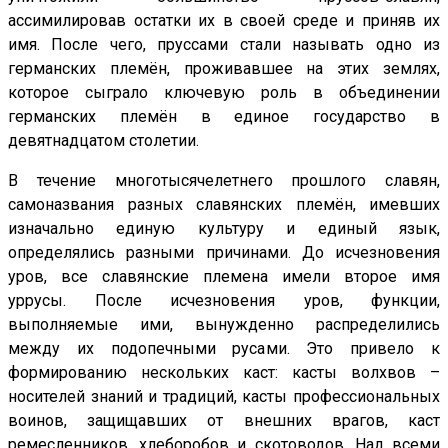
ассимилировав остатки их в своей среде и приняв их
имя. После чего, пруссами стали называть одно из
германских племён, проживавшее на этих землях,
которое сыграло ключевую роль в объединении
германских племён в единое государство в
девятнадцатом столетии.
В течение многотысячелетнего прошлого славян,
самоназвания разных славянских племён, имевших
изначально единую культуру и единый язык,
определялись разными причинами. До исчезновения
уров, все славянские племена имели второе имя
уррусы. После исчезновения уров, функции,
выполняемые ими, вынужденно распределились
между их подопечными русами. Это привело к
формированию нескольких каст: касты волхвов –
носителей знаний и традиций, касты профессиональных
воинов, защищавших от внешних врагов, каст
ремесленников, хлеборобов и скотоводов. Над всеми