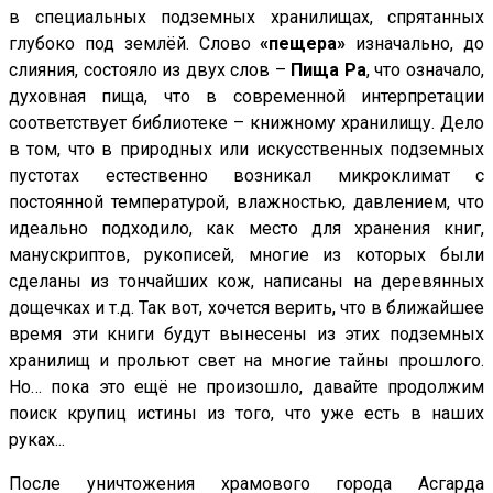
в специальных подземных хранилищах, спрятанных
глубоко под землёй. Слово
«пещера»
изначально, до
слияния, состояло из двух слов –
Пища Ра
, что означало,
духовная пища, что в современной интерпретации
соответствует библиотеке – книжному хранилищу. Дело
в том, что в природных или искусственных подземных
пустотах естественно возникал микроклимат с
постоянной температурой, влажностью, давлением, что
идеально подходило, как место для хранения книг,
манускриптов, рукописей, многие из которых были
сделаны из тончайших кож, написаны на деревянных
дощечках и т.д. Так вот, хочется верить, что в ближайшее
время эти книги будут вынесены из этих подземных
хранилищ и прольют свет на многие тайны прошлого.
Но… пока это ещё не произошло, давайте продолжим
поиск крупиц истины из того, что уже есть в наших
руках...
После уничтожения храмового города Асгарда