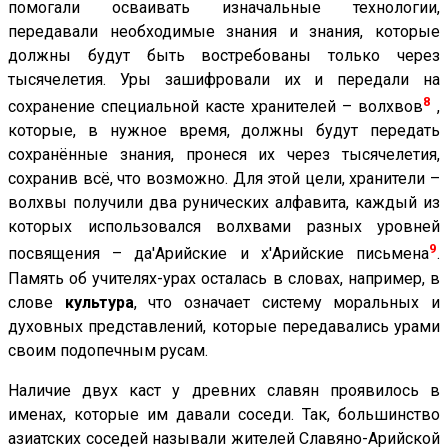
помогали осваивать изначальные технологии,
передавали необходимые знания и знания, которые
должны будут быть востребованы только через
тысячелетия. Уры зашифровали их и передали на
8
сохранение специальной касте хранителей – волхвов
,
которые, в нужное время, должны будут передать
сохранённые знания, пронеся их через тысячелетия,
сохранив всё, что возможно. Для этой цели, хранители –
волхвы получили два рунических алфавита, каждый из
которых использовался волхвами разных уровней
9
посвящения – да'Арийские и х'Арийские письмена
.
Память об учителях-урах осталась в словах, например, в
слове
культура
, что означает систему моральных и
духовных представлений, которые передавались урами
своим подопечным русам.
Наличие двух каст у древних славян проявилось в
именах, которые им давали соседи. Так, большинство
азиатских соседей называли жителей Славяно-Арийской