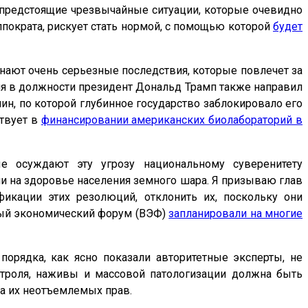
а предстоящие чрезвычайные ситуации, которые очевидно
пократа, рискует стать нормой, с помощью которой
будет
знают очень серьезные последствия, которые повлечет за
ния в должности президент Дональд Трамп также направил
н, по которой глубинное государство заблокировало его
ствует в
финансировании американских биолабораторий в
 осуждают эту угрозу национальному суверенитету
и на здоровье населения земного шара. Я призываю глав
фикации этих резолюций, отклонить их, поскольку они
ный экономический форум (ВЭФ)
запланировали на многие
орядка, как ясно показали авторитетные эксперты, не
нтроля, наживы и массовой патологизации должна быть
а их неотъемлемых прав.