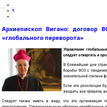
Архиепископ Вигано: договор В
«глобального переворота»
Управление глобальны
следует отвергать и пр
В ближайшие дни стран
борьбы ВОЗ с пандемия
значительной степени 
Если эти резолюции б
вводить все правила, в
Следует также иметь в виду, что эта организация 
преступления. Парадоксальным образом неизбранные т