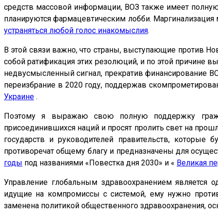
средств массовой информации, ВОЗ также имеет полную 
планируются фармацевтическим лобби. Маргинализация м
устраняться любой голос инакомыслия
.
В этой связи важно, что страны, выступающие против Но
собой ратификация этих резолюций, и по этой причине в
недвусмысленный сигнал, прекратив финансирование ВОЗ
переизбрание в 2020 году, поддержав скомпрометирован
Украине
.
Поэтому я выражаю свою полную поддержку гражда
присоединившихся наций и просят пролить свет на прош
государств и руководителей правительств, которые б
противоречат общему благу и предназначены для осуще
годы
под названиями «Повестка дня 2030» и «
Великая пе
Управление глобальным здравоохранением является од
идущие на компромиссы с системой, ему нужно против
заменена политикой общественного здравоохранения, ос