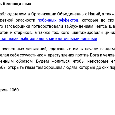
ть беззащитных
наблюдателем в Организации Объединенных Наций, а такж
кретной опасности
побочных эффектов
, которые до сих
его заговорщики потворствовали заблуждениям Гейтса, Ш
тей и стариков, а также тех, кого шантажировали цини
ованными эмбриональными клеточными линиями
.
 поспешных заявлений, сделанных им в начале панде
ал себя соучастником преступления против Бога и челов
енным образом. Будем молиться, чтобы некоторые е
обы открыть глаза тем хорошим людям, которые до сих по
ров: 1060