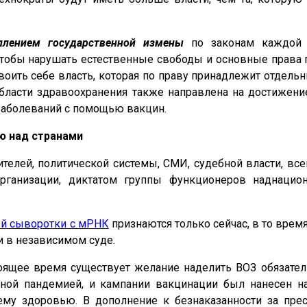
уплением государственной измены
по законам каждой
 чтобы нарушать естественные свободы и основные права г
воить себе власть, которая по праву принадлежит отдельны
бласти здравоохранения также направлена ​​на достижен
заболеваний с помощью вакцин.
ю над странами
елей, политической системы, СМИ, судебной власти, все
рганизации, диктатом группы функционеров наднаци
й сыворотки с мРНК
признаются только сейчас, в то врем
 в независимом суде.
тоящее время существует желание наделить ВОЗ обязат
ной пандемией, и кампании вакцинации был нанесен н
ему здоровью. В дополнение к безнаказанности за пре