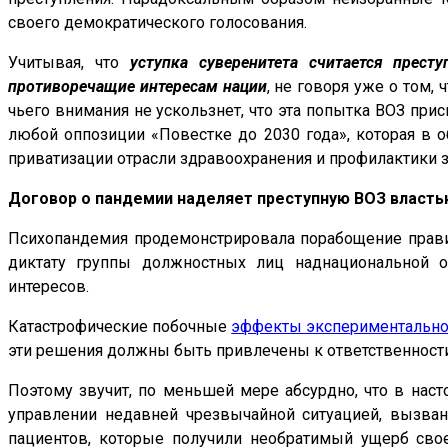
своего демократического голосования.
Учитывая, что
уступка суверенитета считается прест
противоречащие интересам нации
, не говоря уже о том,
чьего внимания не ускользнет, что эта попытка ВОЗ прис
любой оппозиции «Повестке до 2030 года», которая в о
приватизации отрасли здравоохранения и профилактики 
Договор о пандемии наделяет преступную ВОЗ власть
Психопандемия продемонстрировала порабощение правит
диктату группы должностных лиц наднациональной о
интересов.
Катастрофические побочные
эффекты экспериментально
эти решения должны быть привлечены к ответственности
Поэтому звучит, по меньшей мере абсурдно, что в нас
управлении недавней чрезвычайной ситуацией, вызван
пациентов, которые получили необратимый ущерб сво