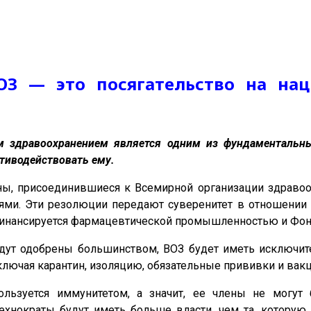
ОЗ — это посягательство на на
м здравоохранением является одним из фундаментальны
отиводействовать ему.
ы, присоединившиеся к Всемирной организации здравоох
ми. Эти резолюции передают суверенитет в отношении 
финансируется фармацевтической промышленностью и Фон
удут одобрены большинством, ВОЗ будет иметь исключи
ключая карантин, изоляцию, обязательные прививки и вак
пользуется иммунитетом, а значит, ее члены не могу
ехнократы будут иметь больше власти, чем та, которую