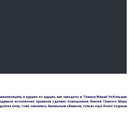
цивилизациях, а худшие из худших, как заведено в Тёмных Мирах! Небольшая
бездумное исполнение приказов сделало помощников Князей Тёмного Мира
 долгие века, тоже оказалась банальным обманом, только ещё более подлым