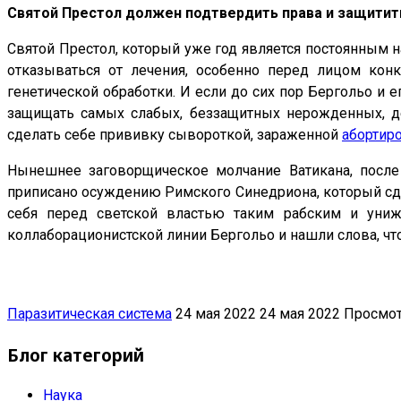
Святой Престол должен подтвердить права и защити
Святой Престол, который уже год является постоянным 
отказываться от лечения, особенно перед лицом кон
генетической обработки. И если до сих пор Бергольо и 
защищать самых слабых, беззащитных нерожденных, де
сделать себе прививку сывороткой, зараженной
абортир
Нынешнее заговорщическое молчание Ватикана, после
приписано осуждению Римского Синедриона, который сдел
себя перед светской властью таким рабским и униж
коллаборационистской линии Бергольо и нашли слова, чт
Паразитическая система
24 мая 2022
24 мая 2022
Просмот
Блог категорий
Наука