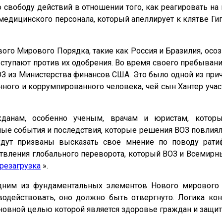
свободу действий в отношении того, как реагировать н
едицинского персонала, который апеллирует к клятве Гип
вого Мирового Порядка, такие как Россия и Бразилия, осо
ыступают против их одобрения. Во время своего пребыва
 из Министерства финансов США. Это было одной из причи
ного и коррумпированного человека, чей сын Хантер уча
нам, особенно ученым, врачам и юристам, которые
лые события и последствия, которые решения ВОЗ повлиял
удут призваны высказать свое мнение по поводу рати
ствления глобального переворота, который ВОЗ и Всемир
резагрузка
».
ним из фундаментальных элементов Нового мирового п
одействовать, оно должно быть отвергнуто. Логика ко
новной целью которой является здоровье граждан и защит