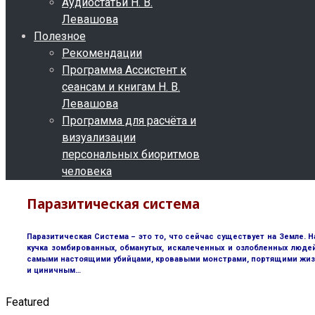
Аудиостатьи Н. В.
Левашова
Полезное
Рекомендации
Программа Ассистент к
сеансам и книгам Н. В.
Левашова
Программа для расчёта и
визуализации
персональных биоритмов
человека
Паразитическая система
Паразитическая Система – это то, что сейчас существует на Земле. Н
кучка зомбированных, обманутых, искалеченных и озлобленных люде
самыми настоящими убийцами, кровавыми монстрами, портящими жизнь 
и циничным…
Featured